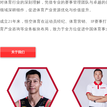
对体育行业的深刻理解，凭借专业的赛事管理团队与卓越的
领域深耕细作，促进体育产业资源优化与价值提升。
成立21年来，悟空体育在运动员经纪、体育营销、 IP赛事
育产业咨询等业务板块布局，致力于全方位促进中国体育事
关于我们