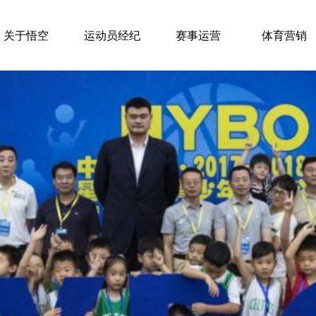
关于悟空
运动员经纪
赛事运营
体育营销