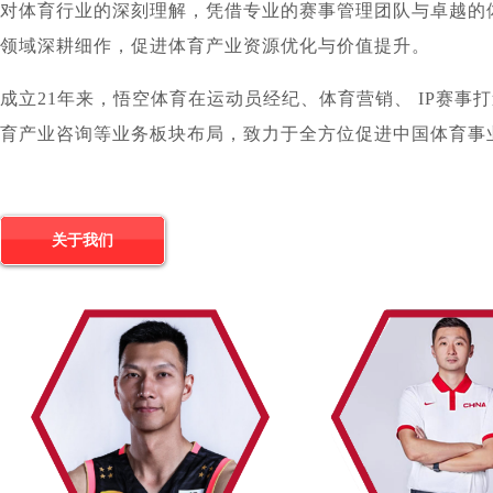
对体育行业的深刻理解，凭借专业的赛事管理团队与卓越的
领域深耕细作，促进体育产业资源优化与价值提升。
成立21年来，悟空体育在运动员经纪、体育营销、 IP赛事
育产业咨询等业务板块布局，致力于全方位促进中国体育事
关于我们