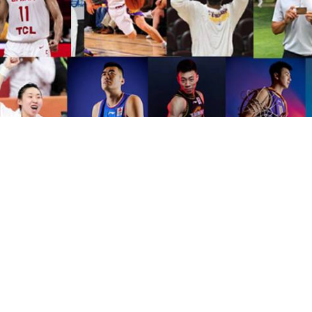
赛事运营
悟空体育组织各种赛事运营，
协助创办、策划并成功推
及大学参加。
赢得广泛的社会赞誉和影响力，拓展中国