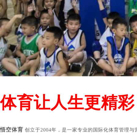
体育让人生更精彩
悟空体育
创立于2004年，是一家专业的国际化体育管理与